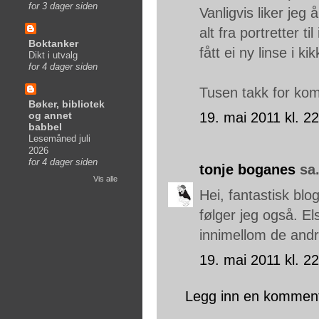
for 3 dager siden
Vanligvis liker jeg
alt fra portretter ti
Boktanker
fått ei ny linse i 
Dikt i utvalg
for 4 dager siden
Tusen takk for k
Bøker, bibliotek
og annet
19. mai 2011 kl. 2
babbel
Lesemåned juli
2026
for 4 dager siden
tonje boganes
sa.
Vis alle
Hei, fantastisk blo
følger jeg også. E
innimellom de andr
19. mai 2011 kl. 2
Legg inn en kommen