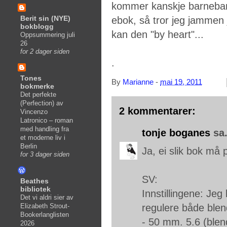
kommer kanskje barnebar
Berit sin (NYE)
ebok, så tror jeg jammen 
bokblogg
kan den "by heart"...
Oppsummering juli
26
for 2 dager siden
.
Tones
By
Marianne
-
mai 19, 2011
bokmerke
Det perfekte
(Perfection) av
2 kommentarer:
Vincenzo
Latronico – roman
med handling fra
tonje boganes
sa.
et moderne liv i
Berlin
Ja, ei slik bok må
for 3 dager siden
SV:
Beathes
bibliotek
Innstillingene: Jeg
Det vi aldri sier av
Elizabeth Strout-
regulere både blend
Bookerlanglisten
- 50 mm. 5.6 (blen
2026