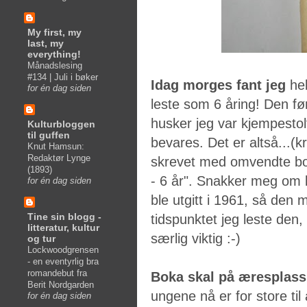
My first, my
last, my
everything!
Månadslesing
#134 | Juli i bøker
Idag morges fant
jeg
hel
for én dag siden
leste som 6 åring! Den fø
husker jeg var kjempestol
Kulturbloggen
til guffen
bevares. Det er altså...(k
Knut Hamsun:
Redaktør Lynge
skrevet med omvendte bok
(1893)
- 6 år". Snakker meg om 
for én dag siden
ble utgitt i 1961, så den
Tine sin blogg -
tidspunktet jeg leste den
litteratur, kultur
særlig viktig :-)
og tur
Lockwoodgrensen
- en eventyrlig bra
romandebut fra
Boka skal på æresplas
Berit Nordgarden
ungene nå er for store til
for én dag siden