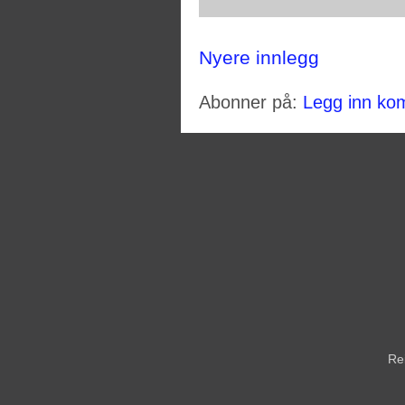
Nyere innlegg
Abonner på:
Legg inn ko
Re