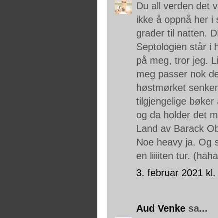
Du all verden det va
ikke å oppnå her i 
grader til natten. 
Septologien står i h
på meg, tror jeg. L
meg passer nok de
høstmørket senker s
tilgjengelige bøker
og da holder det m
Land av Barack Oba
Noe heavy ja. Og så
en liiiiten tur. (haha
3. februar 2021 kl.
Aud Venke
sa...