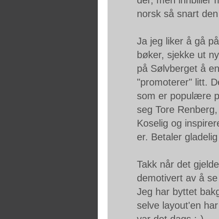
norsk så snart den 
Ja jeg liker å gå p
bøker, sjekke ut ny
på Sølvberget å en
"promoterer" litt.
som er populære p
seg Tore Renberg,
Koselig og inspire
er. Betaler gladelig
Takk når det gjelder
demotivert av å se
Jeg har byttet ba
selve layout'en har
var det dags :-)