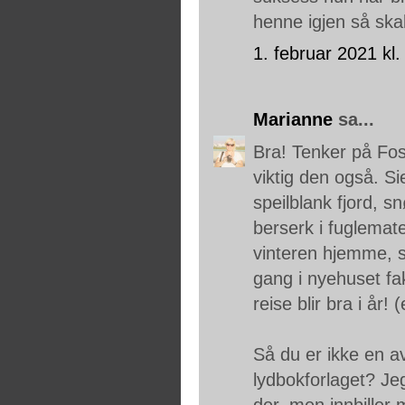
henne igjen så ska
1. februar 2021 kl.
Marianne
sa...
Bra! Tenker på Foss
viktig den også. Si
speilblank fjord, 
berserk i fuglemate
vinteren hjemme, s
gang i nyehuset fak
reise blir bra i år! 
Så du er ikke en 
lydbokforlaget? Je
der, men innbiller