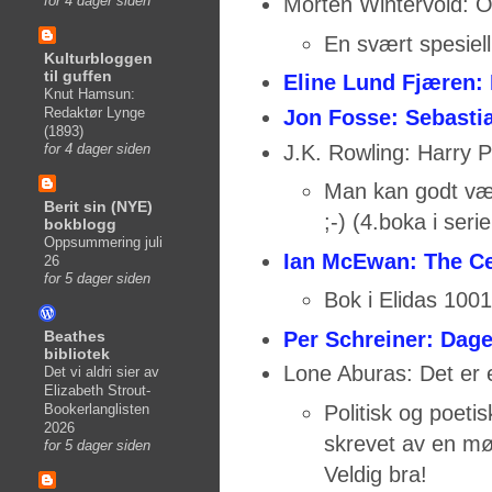
Morten Wintervold: O
for 4 dager siden
En svært spesiell
Kulturbloggen
til guffen
Eline Lund Fjæren:
Knut Hamsun:
Redaktør Lynge
Jon Fosse: Sebasti
(1893)
J.K. Rowling: Harry P
for 4 dager siden
Man kan godt være
Berit sin (NYE)
;-) (4.boka i seri
bokblogg
Oppsummering juli
Ian McEwan: The C
26
for 5 dager siden
Bok i Elidas 1001
Beathes
Per Schreiner: Dage
bibliotek
Lone Aburas: Det er
Det vi aldri sier av
Elizabeth Strout-
Bookerlanglisten
Politisk og poetis
2026
skrevet av en mø
for 5 dager siden
Veldig bra!