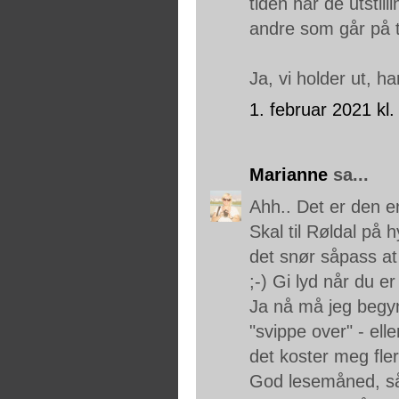
tiden har de utsti
andre som går på 
Ja, vi holder ut, har
1. februar 2021 kl.
Marianne
sa...
Ahh.. Det er den en
Skal til Røldal på h
det snør såpass at 
;-) Gi lyd når du e
Ja nå må jeg begy
"svippe over" - eller
det koster meg fle
God lesemåned, så