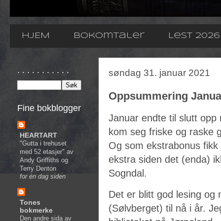
HJEM
Bokomtaler
Lest 2026
. . . . . . . . . . .
søndag 31. januar 2021
Oppsummering Janua
Fine bokblogger
Januar endte til slutt opp
kom seg friske og raske g
HEARTART
"Gutta i trehuset
Og som ekstrabonus fikk 
med 52 etasjer" av
ekstra siden det (enda) 
Andy Griffiths og
Terry Denton
Sogndal.
for én dag siden
Det er blitt god lesing o
Tones
(Sølvberget) til nå i år. J
bokmerke
Den andre sida av