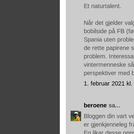
Et naturtalent.
Når det gjelder val
bobilside på FB (føl
Spania uten proble
de rette papirene 
problem. Interessan
vintermenneske så 
perspektiver med b
1. februar 2021 kl.
beroene
sa...
Bloggen din vart ve
er gjenkjenneleg fr
Eg likar desse op