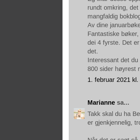
rundt omkring, det 
mangfaldig bokblog
Av dine januarbøke
Fantastiske bøker, 
dei 4 fyrste. Det 
det.
Interessant det d
800 sider høyrest 
1. februar 2021 kl.
Marianne
sa...
Takk skal du ha Ber
er gjenkjennelig, tro
Når det er sagt så 