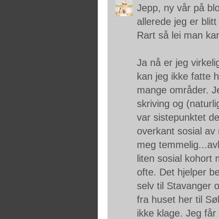
Jepp, ny vår på blo
allerede jeg er blit
Rart så lei man kan
Ja nå er jeg virkeli
kan jeg ikke fatte 
mange områder. Jeg 
skriving og (naturli
var sistepunktet de
overkant sosial av 
meg temmelig...avko
liten sosial kohor
ofte. Det hjelper b
selv til Stavanger 
fra huset her til Sø
ikke klage. Jeg får 