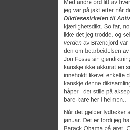
Med andre ord litt av hve
jeg var på jakt etter når d
Diktlesesirkelen til Anit
kjærlighetsdikt. So far, n
ikke det jeg trodde, og s
verden
av Brændjord var 
den om bearbeidelsen av 
Jon Fosse sin gjendiktnin
kanskje ikke akkurat en s
inneholdt likevel enkelte d
kanskje denne diktsamling
håper i det stille på akse
bare-bare her i heimen..
Når det gjelder lydbøker så
januar. Det er fordi jeg h
Barack Obama på øret. Og 