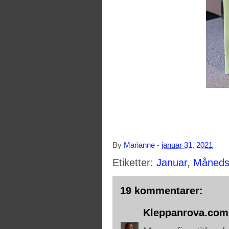
By
Marianne
-
januar 31, 2021
Etiketter:
Januar
,
Måneds
19 kommentarer:
Kleppanrova.com