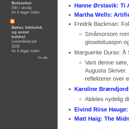
Boktanker
Hanne Ørstavik: Ti
Dikt i utvalg
for 6 dager siden
Martha Wells: Artifi
Fredrik Backman: Fo
Bøker, bibliotek
og annet
Småmorsom roma
babbel
gisselsituasjon og
Lesemåned juli
2026
for 6 dager siden
Marguerite Duras: Å 
Vis alle
Vant denne søte,
Augusta Skriver.
reflekterer over 
Karoline Brændjord:
Aldeles nydelig d
Eivind Riise Hauge:
Matt Haig: The Midn