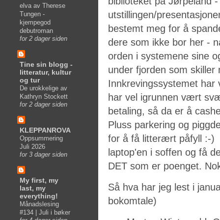
biblioteket på Jørpeland - 
elva av Therese
utstillingen/presentasjone
Tungen -
kjempegod
bestemt meg for å spander
debutroman
for 2 dager siden
dere som ikke bor her - 
orden i systemene sine og
Tine sin blogg -
under fjorden som skiller
litteratur, kultur
og tur
Innkrevingssystemet har v
De urokkelige av
har vel igrunnen vært svær
Kathryn Stockett
for 2 dager siden
betaling, så da er å cashe 
Pluss parkering og piggd
KLEPPANROVA
for å få litterært påfyll :-
Oppsummering
Juli 2026
laptop'en i soffen og få d
for 3 dager siden
DET som er poenget. Nok
My first, my
Så hva har jeg lest i janua
last, my
everything!
bokomtale)
Månadslesing
#134 | Juli i bøker