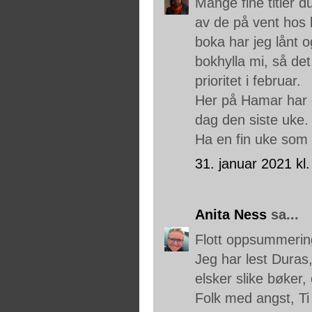
Mange fine titler du
av de på vent hos b
boka har jeg lånt o
bokhylla mi, så de
prioritet i februar.
Her på Hamar har d
dag den siste uke
Ha en fin uke som s
31. januar 2021 kl.
Anita Ness
sa...
Flott oppsummerin
Jeg har lest Duras,
elsker slike bøker,
Folk med angst, Ti 